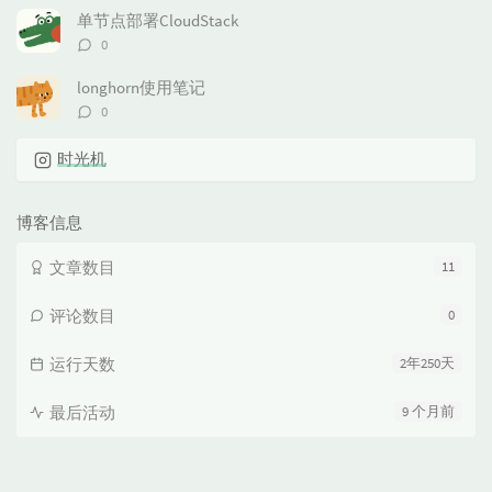
数：
单节点部署CloudStack
评
0
论
数：
longhorn使用笔记
评
0
论
数：
时光机
博客信息
文章数目
11
评论数目
0
运行天数
2年250天
最后活动
9 个月前