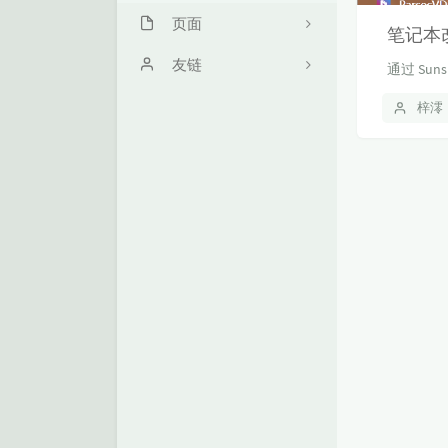
页面
笔记本
关于我
友链
通过 Suns
梓澪日常
Qound的自留地
梓澪
我的项目
小忧忧のBlog
Inaha Space
魔皇地狱的博客
notalium