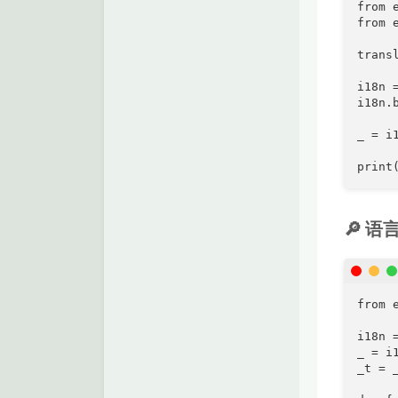
from 
from 
trans
i18n =
i18n.
_ = i1
print
🔎 
from 
i18n =
_ = i1
_t = _