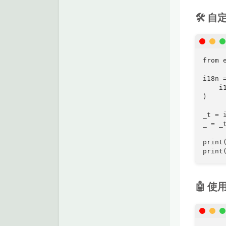
🛠️
from 
i18n =
    i
)

_t = i
_ = _t
print
print
🤖 使