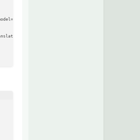
odel='gpt-4o-mini')

nslator)
