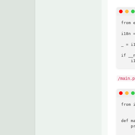
from 
i18n =
_ = i1
if __
    i
/main.p
from i
def ma
    p