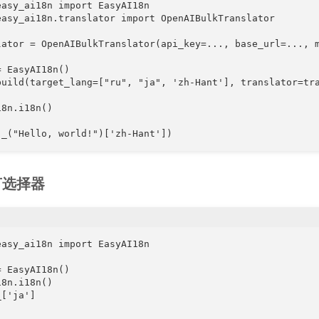
easy_ai18n import EasyAI18n

easy_ai18n.translator import OpenAIBulkTranslator

lator = OpenAIBulkTranslator(api_key=..., base_url=..., m
 EasyAI18n()

build(target_lang=["ru", "ja", 'zh-Hant'], translator=tra
8n.i18n()

(_("Hello, world!")['zh-Hant'])
语言选择器
easy_ai18n import EasyAI18n

 EasyAI18n()

8n.i18n()

['ja']
