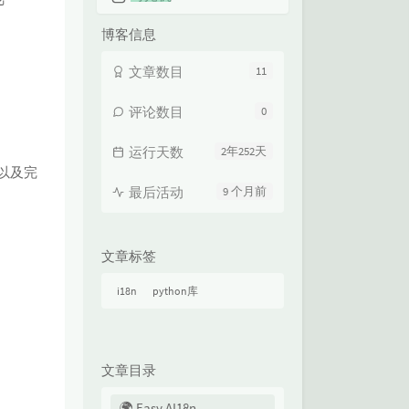
博客信息
文章数目
11
评论数目
0
运行天数
2年252天
景以及完
最后活动
9 个月前
文章标签
i18n
python库
文章目录
🌍 Easy AI18n