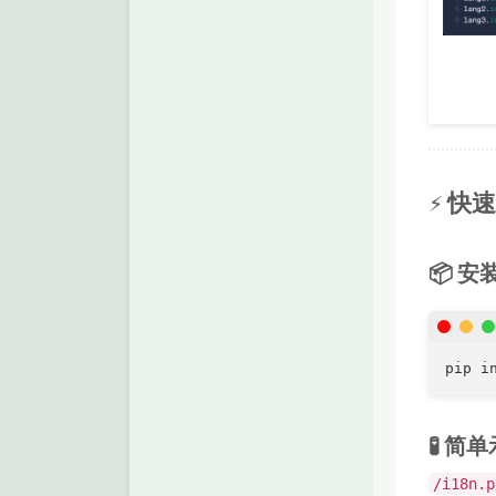
⚡ 快
📦 安
pip i
🧪 简
/i18n.p