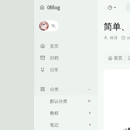
0Blog
简单、优
🏃
博
梓澪
2
主：
首页
归档
首页
日常
分类
默认分类
11
教程
6
笔记
4