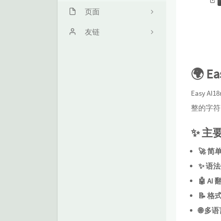
页面
关于我
友链
梓澪日常
Qound的自留地
🌍 Ea
我的项目
小忧忧のBlog
Inaha Space
Easy 
整的字符
魔皇地狱的博客
✨ 主
notalium
🚀 简
✨ 语法
🤖 AI 
📝 格
🌐 多