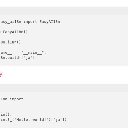
easy_ai18n import EasyAI18n

 EasyAI18n()

8n.i18n()

name__ == "__main__":

18n.build(["ja"])
y
18n import _

in():

rint(_("Hello, world!")['ja'])
