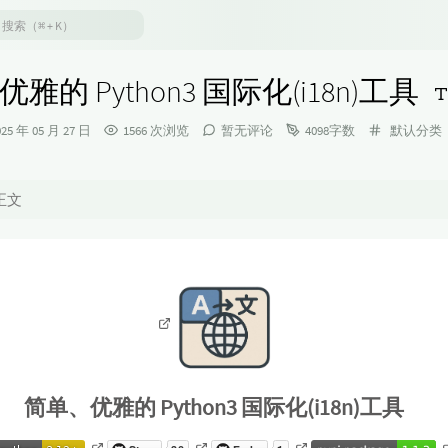
雅的 Python3 国际化(i18n)工具
发
分
025 年 05 月 27 日
1566 次浏览
暂无评论
4098字数
默认分类
布
类：
时
间：
正文
简单、优雅的 Python3 国际化(i18n)工具