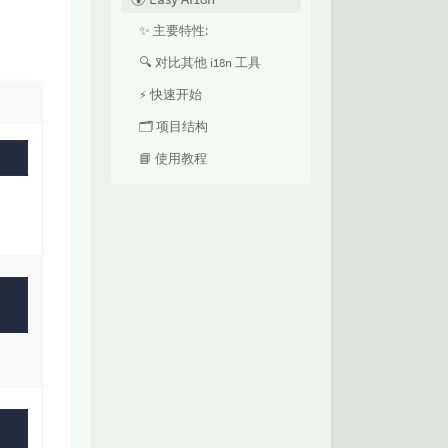
✨ 主要特性:
🔍 对比其他 i18n 工具
⚡ 快速开始
🗂️ 项目结构
📘 使用教程