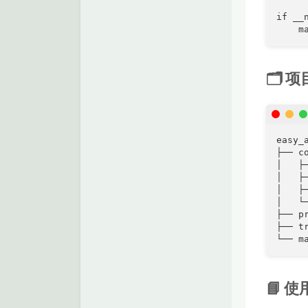
if __
    m
🗂️ 
easy_a
├── c
│   
│   ├
│   ├
│   └
├── p
├── t
└── m
📘 