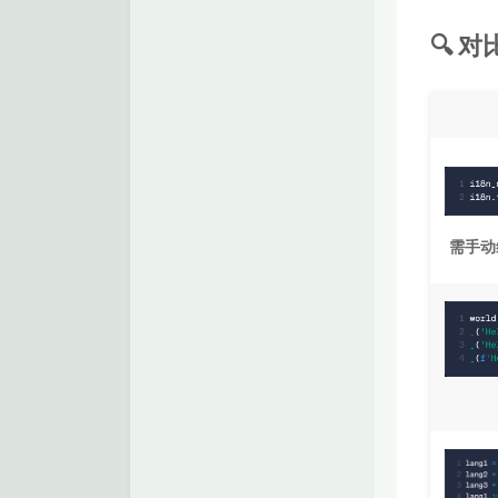
🔍 对
需手动